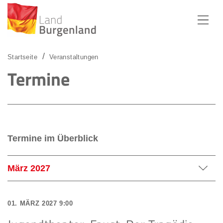
Zum Menü
Zum Inhalt
Zur Suche
Startseite
Veranstaltungen
Termine
Termine im Überblick
März 2027
Juli 2026
01. MÄRZ 2027 9:00
August 2026