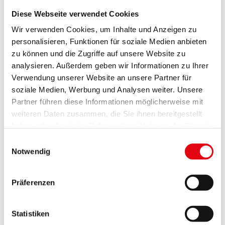
Orchester
Diese Webseite verwendet Cookies
Wir verwenden Cookies, um Inhalte und Anzeigen zu
Barock Tage | Liszt Zentrum Raiding
personalisieren, Funktionen für soziale Medien anbieten
zu können und die Zugriffe auf unsere Website zu
analysieren. Außerdem geben wir Informationen zu Ihrer
Verwendung unserer Website an unsere Partner für
Barucco Vokalensemble & Orchester - Kultur
soziale Medien, Werbung und Analysen weiter. Unsere
Burgenland
Partner führen diese Informationen möglicherweise mit
weiteren Daten zusammen, die Sie ihnen bereitgestellt
haben oder die sie im Rahmen Ihrer Nutzung der Dienste
gesammelt haben.
Einwilligungsauswahl
Notwendig
13. MÄRZ 2027 11:00
Konzert: Minetti Quartett
Präferenzen
Barock Tage | Liszt Zentrum Raiding
Statistiken