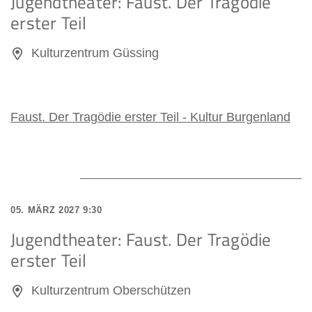
Jugendtheater: Faust. Der Tragödie
erster Teil
September 2026
Kulturzentrum Güssing
Oktober 2026
November 2026
Faust. Der Tragödie erster Teil - Kultur Burgenland
Dezember 2026
Januar 2027
Februar 2027
05. MÄRZ 2027 9:30
Jugendtheater: Faust. Der Tragödie
April 2027
erster Teil
Mai 2027
Kulturzentrum Oberschützen