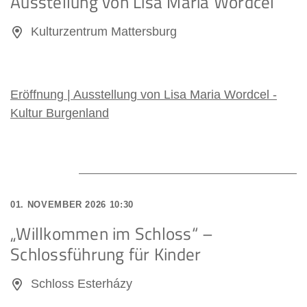
Ausstellung von Lisa Maria Wordcel
September 2026
Kulturzentrum Mattersburg
Oktober 2026
Eröffnung | Ausstellung von Lisa Maria Wordcel -
Dezember 2026
Kultur Burgenland
Januar 2027
Februar 2027
März 2027
01. NOVEMBER 2026 10:30
„Willkommen im Schloss“ –
April 2027
Schlossführung für Kinder
Mai 2027
Schloss Esterházy