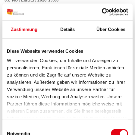
09. NOVEMBER 2026 19:00
Sänger- und Musikantenstammtisch
unterm Lindenbaum
Zustimmung
Details
Über Cookies
Heurigenstadl Ehrenhöfer, Neustift/Lafnitz
Diese Webseite verwendet Cookies
Wir verwenden Cookies, um Inhalte und Anzeigen zu
Sänger- und Musikantenstammtisch unterm
personalisieren, Funktionen für soziale Medien anbieten
Lindenbaum ab 19:00 Uhr - Burgenländisches
zu können und die Zugriffe auf unsere Website zu
Volksliederwerk
analysieren. Außerdem geben wir Informationen zu Ihrer
Verwendung unserer Website an unsere Partner für
soziale Medien, Werbung und Analysen weiter. Unsere
Partner führen diese Informationen möglicherweise mit
weiteren Daten zusammen, die Sie ihnen bereitgestellt
haben oder die sie im Rahmen Ihrer Nutzung der Dienste
12. NOVEMBER 2026 19:00
gesammelt haben.
Einwilligungsauswahl
Böck liest Wein - eine höchst
Notwendig