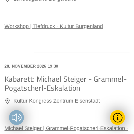
Workshop | Tiefdruck - Kultur Burgenland
28. NOVEMBER 2026 19:30
Kabarett: Michael Steiger - Grammel-
Pogatscherl-Eskalation
Kultur Kongress Zentrum Eisenstadt
Vorlesen?
Toggle T
Wie k
Michael Steiger | Grammel-Pogatscherl-Eskalation -