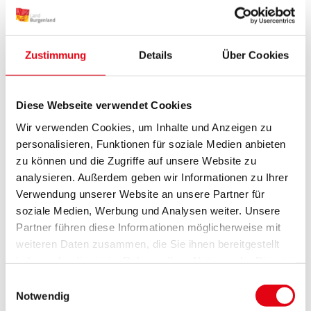
06. NOVEMBER 2026 19:30
Kabarett: Lilian Klebow & Gernot Haas
- O Pannenbaum!
Zustimmung
Details
Über Cookies
Kulturzentrum Mattersburg
Diese Webseite verwendet Cookies
Wir verwenden Cookies, um Inhalte und Anzeigen zu
personalisieren, Funktionen für soziale Medien anbieten
Lilian Klebow & Gernot Haas | O Pannenbaum! -
zu können und die Zugriffe auf unsere Website zu
Kultur Burgenland
analysieren. Außerdem geben wir Informationen zu Ihrer
Verwendung unserer Website an unsere Partner für
soziale Medien, Werbung und Analysen weiter. Unsere
Partner führen diese Informationen möglicherweise mit
weiteren Daten zusammen, die Sie ihnen bereitgestellt
haben oder die sie im Rahmen Ihrer Nutzung der Dienste
06. NOVEMBER 2026 20:00
gesammelt haben.
Einwilligungsauswahl
Kabarett: Andreas Ferner - „Bro-
Notwendig