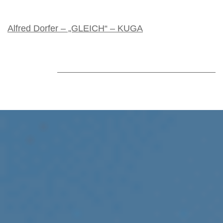
Alfred Dorfer – „GLEICH“ – KUGA