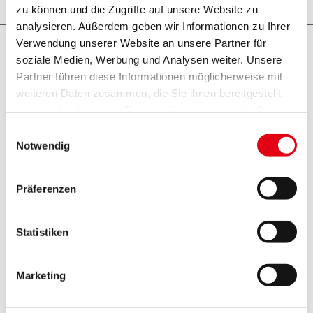
zu können und die Zugriffe auf unsere Website zu
analysieren. Außerdem geben wir Informationen zu Ihrer
Verwendung unserer Website an unsere Partner für
31-07-2026
soziale Medien, Werbung und Analysen weiter. Unsere
Partner führen diese Informationen möglicherweise mit
Harro Pirch erhält Retrospektive in der
weiteren Daten zusammen, die Sie ihnen bereitgestellt
Landesgalerie Burgenland
haben oder die sie im Rahmen Ihrer Nutzung der Dienste
gesammelt haben.
Einwilligungsauswahl
Weiterlesen
Notwendig
Präferenzen
30-07-2026
Premiere im Burgenland: Klinik
Statistiken
Oberpullendorf als "Baby-friendly
Hospital" zertifiziert
Marketing
Weiterlesen