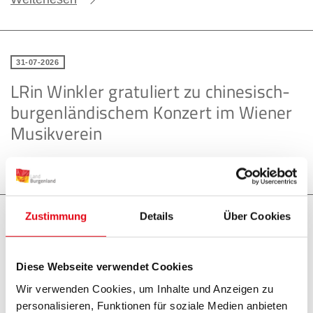
31-07-2026
LRin Winkler gratuliert zu chinesisch-
burgenländischem Konzert im Wiener
Musikverein
Weiterlesen
Zustimmung
Details
Über Cookies
31-07-2026
Extreme Waldbrandgefahr durch
Diese Webseite verwendet Cookies
anhaltende Hitze und Trockenheit
Wir verwenden Cookies, um Inhalte und Anzeigen zu
personalisieren, Funktionen für soziale Medien anbieten
Weiterlesen