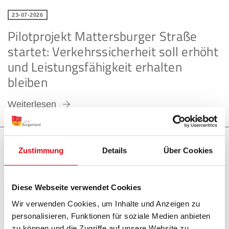
23-07-2026
Pilotprojekt Mattersburger Straße
startet: Verkehrssicherheit soll erhöht
und Leistungsfähigkeit erhalten
bleiben
Weiterlesen
Zustimmung
Details
Über Cookies
23-07-2026
Leistungsangebot der Sozialen
Dienste Burgenland: Highlights 2025
Diese Webseite verwendet Cookies
Wir verwenden Cookies, um Inhalte und Anzeigen zu
Weiterlesen
personalisieren, Funktionen für soziale Medien anbieten
zu können und die Zugriffe auf unsere Website zu