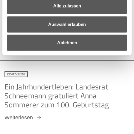
Alle zulassen
22-07-2026
13. Burgenländischer Frauenlauf –
Auswahl erlauben
Laufshirts in navyblau
Ablehnen
Weiterlesen
22-07-2026
Ein Jahrhundertleben: Landesrat
Schneemann gratuliert Anna
Sommerer zum 100. Geburtstag
Weiterlesen