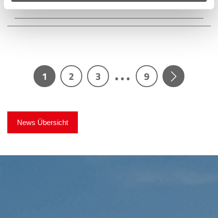
hier
…
1
2
3
9
News Übersicht