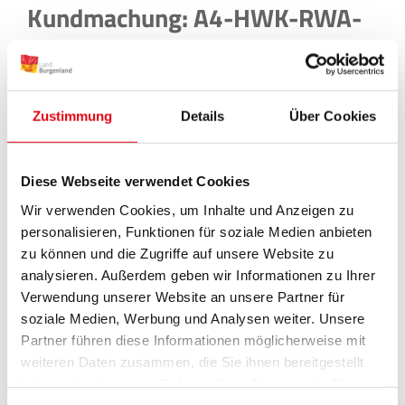
Kundmachung: A4-HWK-RWA-
2024-010-233-6-16
Betreff:
Marktgemeinde St. Andrä am
Zicksee
, Wasserwirtschaftlicher Versuch am
Zustimmung
Details
Über Cookies
Zicksee; Antrag auf Wiederverleihung der
wasserrechtlichen Bewilligung und
Diese Webseite verwendet Cookies
Abänderung von Auflagen, mündliche
Verhandlung
Wir verwenden Cookies, um Inhalte und Anzeigen zu
personalisieren, Funktionen für soziale Medien anbieten
zu können und die Zugriffe auf unsere Website zu
zum Herunterladen der
Kundmachung: A4-
analysieren. Außerdem geben wir Informationen zu Ihrer
HWK-RWA-2024-010-233-6-16
klicken Sie
Verwendung unserer Website an unsere Partner für
hier
soziale Medien, Werbung und Analysen weiter. Unsere
Partner führen diese Informationen möglicherweise mit
weiteren Daten zusammen, die Sie ihnen bereitgestellt
haben oder die sie im Rahmen Ihrer Nutzung der Dienste
gesammelt haben.