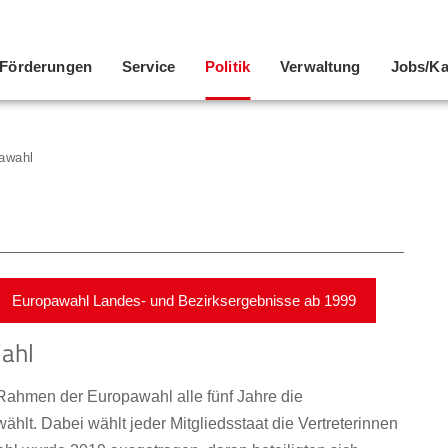
Förderungen
Service
Politik
Verwaltung
Jobs/Ka
awahl
Europawahl Landes- und Bezirksergebnisse ab 1999
ahl
Rahmen der Europawahl alle fünf Jahre die
lt. Dabei wählt jeder Mitgliedsstaat die Vertreterinnen