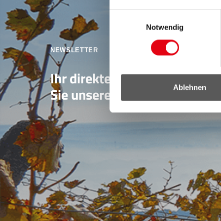
Einwilligungsauswahl
Notwendig
NEWSLETTER
Ihr direkter Draht ins Burgen
Ablehnen
Sie unseren Newsletter!