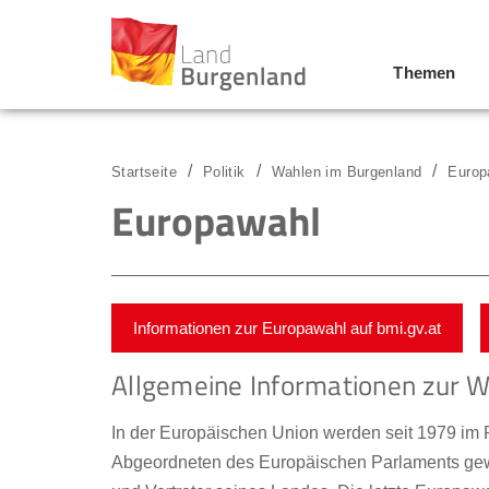
Themen
Zum Menü
Zum Inhalt
Zur Suche
Startseite
Politik
Wahlen im Burgenland
Europ
Europawahl
Informationen zur Europawahl auf bmi.gv.at
Allgemeine Informationen zur W
In der Europäischen Union werden seit 1979 im 
Abgeordneten des Europäischen Parlaments gewäh