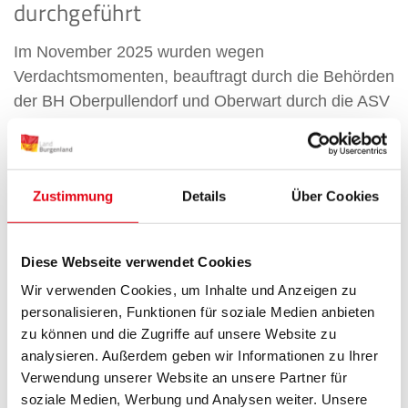
durchgeführt
Im November 2025 wurden wegen
Verdachtsmomenten, beauftragt durch die Behörden
der BH Oberpullendorf und Oberwart durch die ASV
für Luftreinhaltung und den Landesgeologen
Materialproben (für potentielle
Asbestfaseremissionen repräsentative Handstücke)
Zustimmung
Details
Über Cookies
entnommen, im Labor untersucht und Asbest
nachgewiesen.
Nach Vorliegen der Analysenergebnisse der für
Diese Webseite verwendet Cookies
allfällige Asbestfaseremissionen repräsentativen
Wir verwenden Cookies, um Inhalte und Anzeigen zu
Proben (bergmännisch „Handstücke“) wurden
personalisieren, Funktionen für soziale Medien anbieten
zu können und die Zugriffe auf unsere Website zu
umgehend Maßnahmen gesetzt. Bereits Anfang
analysieren. Außerdem geben wir Informationen zu Ihrer
Jänner 2026 wurden daher vier Steinbrüche in den
Verwendung unserer Website an unsere Partner für
Bezirken Oberwart und Oberpullendorf aufgrund der
soziale Medien, Werbung und Analysen weiter. Unsere