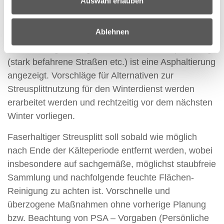
Auswahl erlauben
werden wollen, Gesteinsmaterial, in dem sie Asbest
vermuten (Schotter etc.), durch Asphaltierung
Ablehnen
binden oder mit einer Humusschicht überziehen. Vor
allem bei regelmäßiger und starker Beanspruchung
(stark befahrene Straßen etc.) ist eine Asphaltierung
angezeigt. Vorschläge für Alternativen zur
Streusplittnutzung für den Winterdienst werden
erarbeitet werden und rechtzeitig vor dem nächsten
Winter vorliegen.
Faserhaltiger Streusplitt soll sobald wie möglich
nach Ende der Kälteperiode entfernt werden, wobei
insbesondere auf sachgemäße, möglichst staubfreie
Sammlung und nachfolgende feuchte Flächen-
Reinigung zu achten ist. Vorschnelle und
überzogene Maßnahmen ohne vorherige Planung
bzw. Beachtung von PSA – Vorgaben (Persönliche