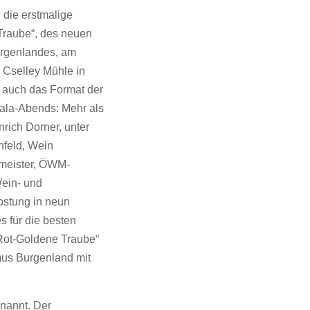
 die erstmalige
Traube“, des neuen
urgenlandes, am
r Cselley Mühle in
 auch das Format der
Gala-Abends: Mehr als
rich Dorner, unter
feld, Wein
hmeister, ÖWM-
Wein- und
ostung in neun
s für die besten
„Rot-Goldene Traube“
mus Burgenland mit
nannt. Der