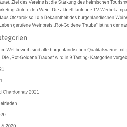
äutet. Ziel des Vereins ist die Stärkung des heimischen Touris
Marketingsäulen, den Wein. Die aktuell laufende TV-Werbekam
laus Ofczarek soll die Bekanntheit des burgenländischen Weins
 Leben gerufene Weinpreis „Rot-Goldene Traube“ ist nun der näc
ategorien
am Wettbewerb sind alle burgenländischen Qualitätsweine mit 
t. Die „Rot-Goldene Traube“ wird in 9 Tasting- Kategorien verge
021
21
d Chardonnay 2021
elrieden
020
1 & 2020