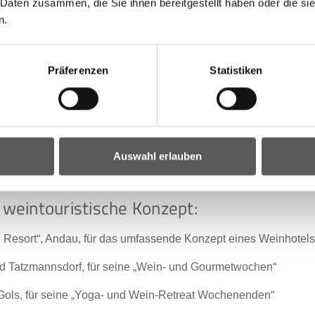
 Daten zusammen, die Sie ihnen bereitgestellt haben oder die s
2021 Weingut Wurzinger, Apetlon
n.
2020: Weingut Kollwentz, Großhöflein
ik 2020: Weingut Artner, Deutschkreutz
Präferenzen
Statistiken
20: Weingut Hautzinger, Tadten
 Altenberg 2019: Weingut Stiegelmar, Gols
019: Weingut Iby, Neckenmarkt
Auswahl erlauben
be Beerenauslese 2020, Weingut Gebrüder Nittnaus, Gols
 weintouristische Konzept:
e Resort“, Andau, für das umfassende Konzept eines Weinhotels
Bad Tatzmannsdorf, für seine „Wein- und Gourmetwochen“
Gols, für seine „Yoga- und Wein-Retreat Wochenenden“