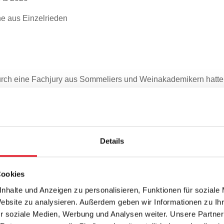
ne aus Einzelrieden
urch eine Fachjury aus Sommeliers und Weinakademikern hatt
n Donnerskirchen stattgefunden; bewertet wurde nach dem intern
ahmen des Events in der Cselley Mühle fand nun das große De
p 3 der jeweiligen Kategorien einer letzten Prüfung unterzogen 
 Prominenten und Fachleuten zusammen, der dabei jeweils best
Details
rvor.
den jeweiligen Kategorien:
Cookies
nhalte und Anzeigen zu personalisieren, Funktionen für soziale
021 Weingut Reichardt, Donnerskirchen
Website zu analysieren. Außerdem geben wir Informationen zu I
m Schiefer 2021Weingut Liegenfeld, Donnerskirchen
r soziale Medien, Werbung und Analysen weiter. Unsere Partner