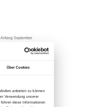
e Anfang September
ational üblichen 100-
gustationsfinale
wurden. Die Jury
bewertete Wein ging
Über Cookies
 Medien anbieten zu können
hrer Verwendung unserer
 führen diese Informationen