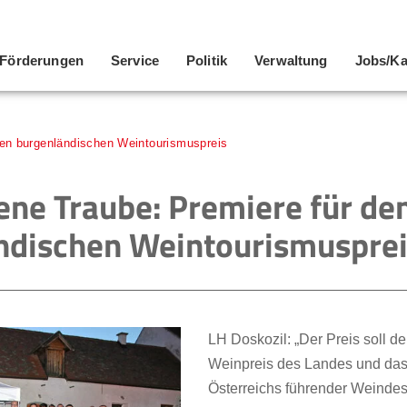
Förderungen
Service
Politik
Verwaltung
Jobs/Ka
uen burgenländischen Weintourismuspreis
ene Traube: Premiere für de
ndischen Weintourismuspre
LH Doskozil: „Der Preis soll de
Weinpreis des Landes und das
Österreichs führender Weindes