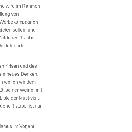
und wird im Rahmen
ffung von
TV-Werbekampagnen
ieten sollen, und
-Goldenen Traube‘.
chs führender
en Krisen und des
 ein neues Denken,
n wollen wir dem
ät seiner Weine, mit
iste der Must-visit-
dene Traube‘ ist nun
ismus im Vorjahr