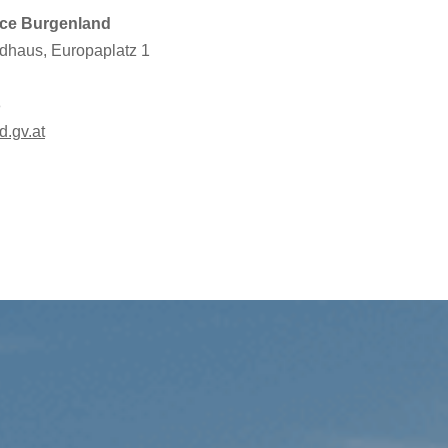
ce Burgenland
ndhaus, Europaplatz 1
8
d.gv.at