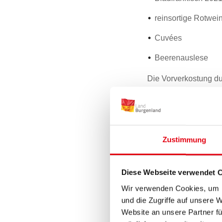
reinsortige Rotwei
Cuvées
Beerenauslese
Die Vorverkostung d
im Martinsschlössl i
Punkte-Schema. Im R
statt, bei dem die To
setzte sich hier aus
Zustimmung
letztlich als Sieger he
Die Sieger in 
Diese Webseite verwendet 
Wir verwenden Cookies, um I
Grüner Veltliner 2
und die Zugriffe auf unsere 
Welschriesling vo
Website an unsere Partner fü