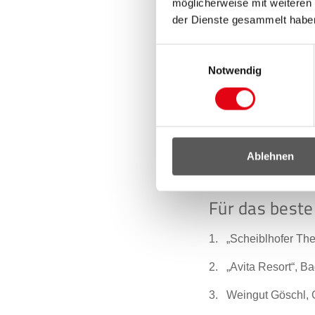
möglicherweise mit weiteren
Chardonnay Stein 
der Dienste gesammelt habe
Chardonnay Gloria 
Einwilligungsauswahl
Blaufränkischklass
Notwendig
Zweigelt Privat 20
Blaufränkisch Ried
Cuvée Vin Anton 2
Ablehnen
Süßweine: Scheure
Für das beste
„Scheiblhofer Th
„Avita Resort“, 
Weingut Göschl, 