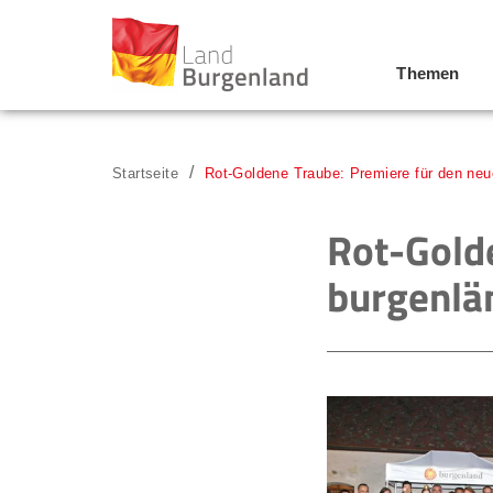
Themen
Zum Menü
Zum Inhalt
Zur Suche
Startseite
Rot-Goldene Traube: Premiere für den ne
Rot-Gold
burgenlä