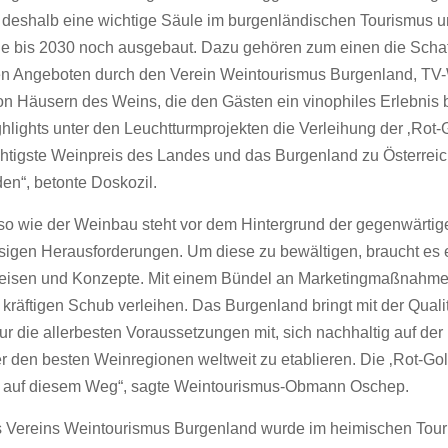
t deshalb eine wichtige Säule im burgenländischen Tourismus 
ie bis 2030 noch ausgebaut. Dazu gehören zum einen die Scha
en Angeboten durch den Verein Weintourismus Burgenland, 
on Häusern des Weins, die den Gästen ein vinophiles Erlebnis b
ighlights unter den Leuchtturmprojekten die Verleihung der ‚Rot
ichtigste Weinpreis des Landes und das Burgenland zu Österrei
en“, betonte Doskozil.
o wie der Weinbau steht vor dem Hintergrund der gegenwärtig
sigen Herausforderungen. Um diese zu bewältigen, braucht es
isen und Konzepte. Mit einem Bündel an Marketingmaßnahme
kräftigen Schub verleihen. Das Burgenland bringt mit der Qualit
ur die allerbesten Voraussetzungen mit, sich nachhaltig auf der L
r den besten Weinregionen weltweit zu etablieren. Die ‚Rot-Gol
in auf diesem Weg“, sagte Weintourismus-Obmann Oschep.
s Vereins Weintourismus Burgenland wurde im heimischen Tour