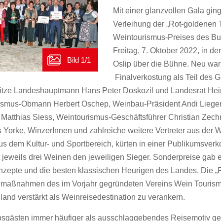
Mit einer glanzvollen Gala ging
Verleihung der „Rot-goldenen 
Weintourismus-Preises des B
Freitag, 7. Oktober 2022, in de
Oslip über die Bühne. Neu war
Finalverkostung als Teil des 
itze Landeshauptmann Hans Peter Doskozil und Landesrat Hein
ismus-Obmann Herbert Oschep, Weinbau-Präsident Andi Liegen
atthias Siess, Weintourismus-Geschäftsführer Christian Zec
s Yorke, WinzerInnen und zahlreiche weitere Vertreter aus der 
s dem Kultur- und Sportbereich, kürten in einer Publikumsverk
 jeweils drei Weinen den jeweiligen Sieger. Sonderpreise gab e
nzepte und die besten klassischen Heurigen des Landes. Die 
ingmaßnahmen des im Vorjahr gegründeten Vereins Wein Touris
land verstärkt als Weinreisedestination zu verankern.
ubsgästen immer häufiger als ausschlaggebendes Reisemotiv ge