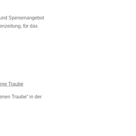
- und Speisenangebot
enzeitung, für das
ene Traube
enen Traube“ in der