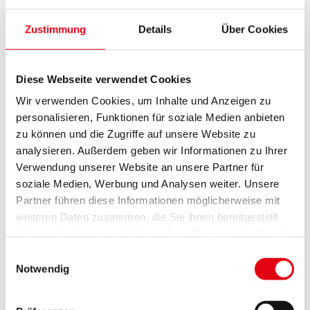
des Landes ein. Dazu zählen unter anderem
kostenlose Nachhilfestunden für Pflichtschüler,
Zustimmung
Details
Über Cookies
zusätzliche Englischstunden an den Volksschulen,
Lern- und Feriencamps sowie Zuschüsse zu
Diese Webseite verwendet Cookies
Mittagessen und Schulausflügen. Ziel ist es, allen
Wir verwenden Cookies, um Inhalte und Anzeigen zu
Kindern gleiche Chancen auf bestmögliche Bildung
personalisieren, Funktionen für soziale Medien anbieten
zu ermöglichen – unabhängig von der finanziellen
zu können und die Zugriffe auf unsere Website zu
Situation der Eltern.
analysieren. Außerdem geben wir Informationen zu Ihrer
Wirtschaftliche Bedeutung
Verwendung unserer Website an unsere Partner für
soziale Medien, Werbung und Analysen weiter. Unsere
Partner führen diese Informationen möglicherweise mit
Der Neubau bringt nicht nur moderne
weiteren Daten zusammen, die Sie ihnen bereitgestellt
Betreuungsplätze, sondern stärkt auch die regionale
haben oder die sie im Rahmen Ihrer Nutzung der Dienste
Wirtschaft. Bauunternehmen und regionale Betriebe
gesammelt haben.
Einwilligungsauswahl
sind in die Umsetzung eingebunden, wodurch
Notwendig
Arbeitsplätze geschaffen und gesichert werden.
Jeder Euro, der hier investiert wird, trägt langfristig