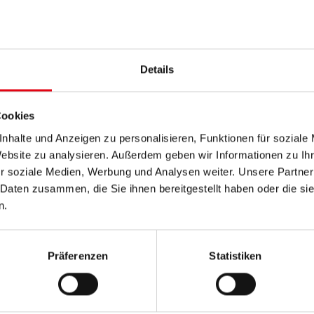
t Herren:
n.at/results.aspx?
&int=&returnTo=L2V2ZW50LWRldGFpbHMuYXNweD9ldmVud
Details
uelle-Lauf Kobersdorf war Österreichs Leichtathlet des Jahres 
sse M30 souverän den Sieg holte und dem Bewerb zusätzlichen G
Cookies
 vom 4. Waldquelle-Lauf Kobersdorf klicken Sie auf den den
nhalte und Anzeigen zu personalisieren, Funktionen für soziale
Website zu analysieren. Außerdem geben wir Informationen zu I
sult.com/326508/results
r soziale Medien, Werbung und Analysen weiter. Unsere Partner
 Daten zusammen, die Sie ihnen bereitgestellt haben oder die s
er Fotos klicken Sie auf die folgenden Links:
n.
 Kobersdorf_1
 Kobersdorf_2
Präferenzen
Statistiken
-Lauf Kobersdorf_1 & _2:
Sport-Landesrat Mag. Heinrich Dorne
nd Landesmeistern sowie Siegern beim 4. Waldquelle-Lauf in 