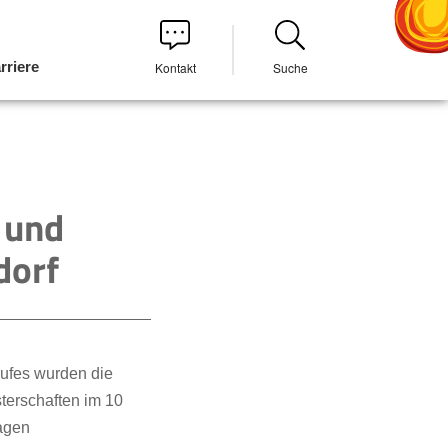
rriere
Kontakt
Suche
 und
dorf
ufes wurden die
erschaften im 10
agen