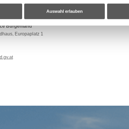
lac-unlimited.at
Auswahl erlauben
ber 2025
ce Burgenland
dhaus, Europaplatz 1
d.gv.at