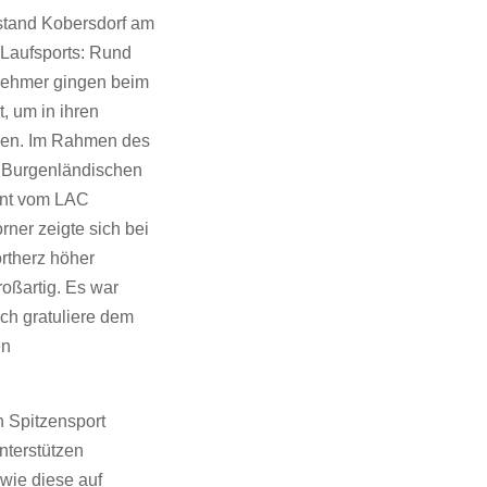
stand Kobersdorf am
Laufsports: Rund
nehmer gingen beim
, um in ihren
üren. Im Rahmen des
 Burgenländischen
ent vom LAC
ner zeigte sich bei
ortherz höher
oßartig. Es war
ch gratuliere dem
en
n Spitzensport
unterstützen
 wie diese auf