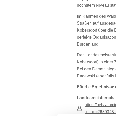
höchstem Niveau stat
Im Rahmen des Waldq
Straßenlauf ausgetrag
Kobersdorf über die 
perfekte Organisatio
Burgenland.
Den Landesmeistertit
Kobersdorf) in einer
Bei den Damen siegt
Padewski (ebenfalls 
Für die Ergebnisse 
Landesmeisterscha
https://oelv.athmi
round=263034