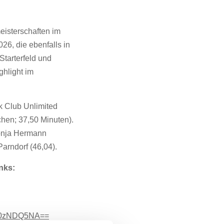
isterschaften im
26, die ebenfalls in
Starterfeld und
ghlight im
k Club Unlimited
chen; 37,50 Minuten).
Sonja Hermann
arndorf (46,04).
nks:
D0zNDQ5NA==