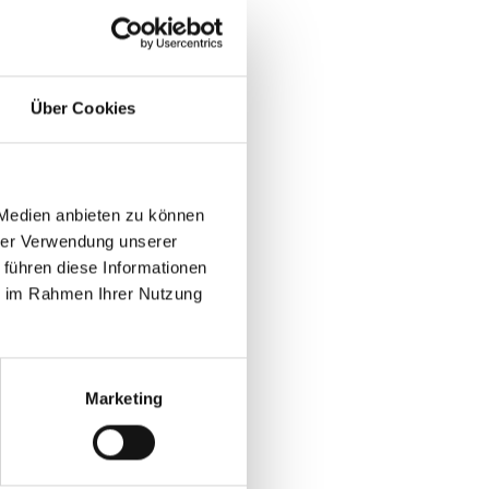
D0zNDQ5NA==
Über Cookies
2010, Andreas Vojta,
lanz verlieh.
 folgenden Link:
 Medien anbieten zu können
hrer Verwendung unserer
 führen diese Informationen
ie im Rahmen Ihrer Nutzung
Marketing
r gratulierte den
Kobersdorf.