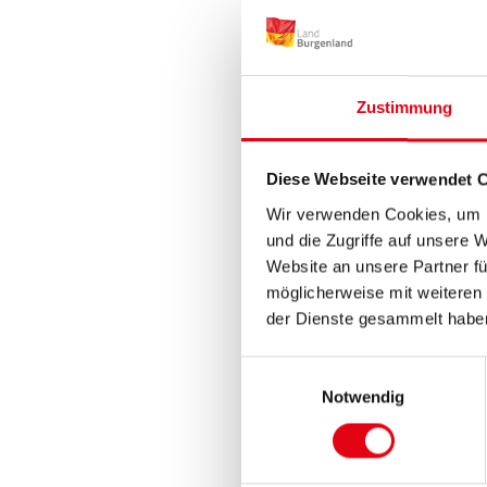
Landesmeisterschaf
https://oelv.athmi
round=263035
Zustimmung
Mit dabei beim Waldq
der in der Alterskla
Diese Webseite verwendet 
Für alle Ergebnisse
Wir verwenden Cookies, um I
und die Zugriffe auf unsere 
https://my.racere
Website an unsere Partner fü
möglicherweise mit weiteren
Zum Herunterladen d
der Dienste gesammelt habe
Waldquelle-Lauf
Einwilligungsauswahl
Waldquelle-Lauf
Notwendig
Bildtext Waldquelle
Landesmeisterinnen u