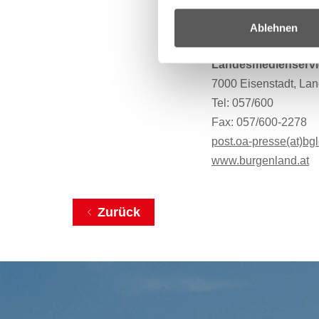
Bildquelle:
www.
Ablehnen
Daniel Fenz, 5. Okto
Landesmedienservi
7000 Eisenstadt, Lan
Tel: 057/600
Fax: 057/600-2278
post.oa-presse(at)bgl
www.burgenland.at
Zurück