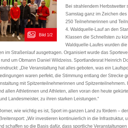
Bei strahlendem Herbstwetter 
Samstag ganz im Zeichen des 
250 Teilnehmerinnen und Teil
4. Waldquelle-Lauf an den Start
Klassen die Schnellsten zu k
Waldquelle-Laufes wurden die
en im Straßenlauf ausgetragen. Organisiert wurde das Sportev
 rund um Obmann Daniel Wildzeiss. Sportlandesrat Heinrich Dor
indruckt: „Die Veranstaltung hat alles geboten, was ein Laufsp
Bedingungen waren perfekt, die Stimmung entlang der Strecke gr
nstaltung mit Spitzenteilnehmerinnen und Spitzenteilnehmern. I
d allen Athletinnen und Athleten, allen voran den heute gekürt
nd Landesmeister, zu ihren starken Leistungen.“
Dorner, wie wichtig es ist, Sport im ganzen Land zu fördern – de
eitensport: „Wir investieren kontinuierlich in die Infrastruktur, 
d schaffen so die Basis dafür, dass sportliche Veranstaltungen