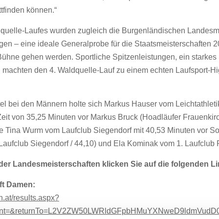
tfinden können.“
uelle-Laufes wurden zugleich die Burgenländischen Landesme
en – eine ideale Generalprobe für die Staatsmeisterschaften 20
Bühne gehen werden. Sportliche Spitzenleistungen, ein starkes 
n machten den 4. Waldquelle-Lauf zu einem echten Laufsport-Hi
el bei den Männern holte sich Markus Hauser vom Leichtathleti
 Zeit von 35,25 Minuten vor Markus Bruck (Hoadläufer Frauenkir
e Tina Wurm vom Laufclub Siegendorf mit 40,53 Minuten vor 
Laufclub Siegendorf / 44,10) und Ela Kominak vom 1. Laufclub P
der Landesmeisterschaften klicken Sie auf die folgenden Li
ft Damen:
n.at/results.aspx?
&int=&returnTo=L2V2ZW50LWRldGFpbHMuYXNweD9ldmVud