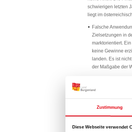
schwierigen letzten 
liegt im österreichisc
Falsche Anwendung 
Zielsetzungen in d
marktorientiert. Ei
keine Gewinne erzie
landen. Es ist nich
der Maßgabe der Wir
Einseitige Darstel
der BLRH dem „Kon
Gesamtzugang im Sa
den Zuwachs der F
Zustimmung
vorhandene stille 
Investitionen in V
Diese Webseite verwendet 
Landesregierung ist