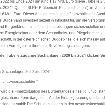
 2022 bis Ende 2024 um rund 1,17 Mrd. Euro (siehe „Tabelle 2
 2024“; Quelle: BLRH-Prüfbericht „Finanzschulden"), im Zeitr
6 Mrd. Euro. Dieser Anstieg bestätigt die finanzpolitische Ausr
Burgenland investiert gezielt in Infrastruktur, um die Versorgu
 Burgenländer mit öffentlichen Leistungen sicherzustellen und f
em Energiesektor oder dem Gesundheits- und Pflegebereich zu
chafft, in der österreichischen Budgetkrise, die sich massiv au
sein Vermögen im Sinne der Bevölkerung zu steigern.
der Tabelle Zugänge Sachanlagen 2020 bis 2024 klicken Si
e Sachanlagen 2020 bis 2024“
icht „Finanzschulden"
wird die Finanzsituation des Burgenlandes einseitig, unvollstän
ergleichbarer Form dargestellt. An der Finanzgebarung des Lande
anzlage ist stabil: Die Schulden stiegen in den gesamtwirtschaftl