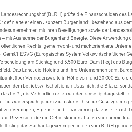
 Landesrechnungshof (BLRH) prüfte die Finanzschulden des L
r definierte er einen „Konzern Burgenland“, bestehend aus de
ndesunternehmen mit ihren Beteiligungen sowie der Landeshold
– mit Ausnahme der Burgenland Energie. Diese Anwendung de
t öffentlichen Rechts, gemeinwohl- und marktorientierte Unter
ab. Gemäß ESVG (Europäisches System Volkswirtschaftlicher 
Verschuldung am Stichtag rund 5.500 Euro. Damit liegt das Bur
telfeld. Das Land, die Holding und ihre Unternehmen samt Burg
itpunkt über Vermögenswerte in Höhe von rund 20.000 Euro pr
gegen dem betriebswirtschaftlichen Usus nicht die Bilanz, sonde
das heißt, die Verbindlichkeiten wurden einseitig dargestellt,
. Dies widerspricht jenem Ziel österreichischer Gesetzgebung,
t von Vermögen, Ergebnis und Finanzierung darzustellen ist. Tro
n und Rezession, die die Gebietskörperschaften vor enorme finan
ellt, stieg das Sachanlagevermögen in den vom BLRH geprüfte