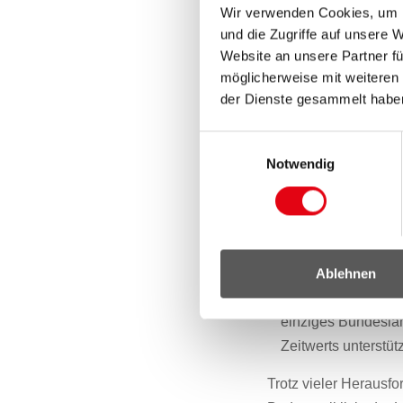
Wir verwenden Cookies, um I
öffentlicher Leist
und die Zugriffe auf unsere 
gesamtpolitischen 
Website an unsere Partner fü
oder in der Bildung
möglicherweise mit weiteren
burgenländische Pa
der Dienste gesammelt habe
behandelt, obwohl 
starken eigenständ
Einwilligungsauswahl
Notwendig
Ausgaben sind not
in den Bereichen P
Gemeinden des Lan
Höhe von rund 30,6
und Rezession nach
Ablehnen
Wärmepreisdeckel o
einziges Bundesla
Zeitwerts unterstütz
Trotz vieler Herausf