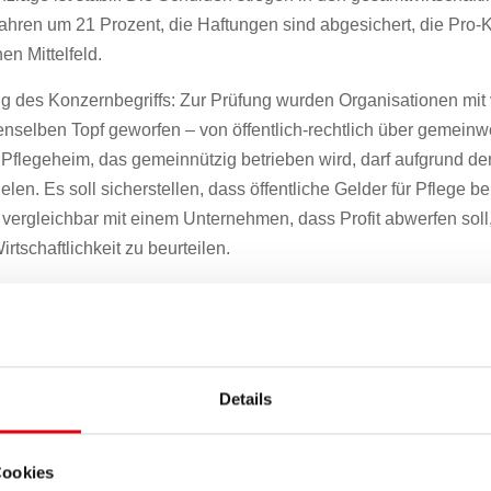
Jahren um 21 Prozent, die Haftungen sind abgesichert, die Pro
hen Mittelfeld.
des Konzernbegriffs: Zur Prüfung wurden Organisationen mit v
enselben Topf geworfen – von öffentlich-rechtlich über gemeinwo
n Pflegeheim, das gemeinnützig betrieben wird, darf aufgrund d
len. Es soll sicherstellen, dass öffentliche Gelder für Pflege 
t vergleichbar mit einem Unternehmen, dass Profit abwerfen soll
tschaftlichkeit zu beurteilen.
lung (nur Bruttoverschuldung): In diesem Zusammenhang wird d
zern Burgenland“ und der Burgenland Energie von 2020 bis 2
chanlagevermögen von rund 1,6 Mrd. Euro testiert. Alleine die
inanzschulden in Höhe von rund 383 Mio. Euro um ein Vielfa
Details
Reserven, die im Bericht nicht bewertet wurden, wie bspw. Straß
ersorgungssicherheit für Burgenländer: Die Finanzpolitik der Bu
Cookies
 auf Investitionen ausgerichtet. Das Burgenland investiert in d