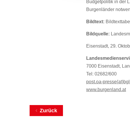
Budgetpolitik in der
Burgenländer notwend
Bildtext:
Bildtexttab
Bildquelle:
Landesme
Eisenstadt, 29. Okto
Landesmedienservi
7000 Eisenstadt, Lan
Tel: 02682/600
post.oa-presse(at)bgl
www.burgenland.at
Zurück