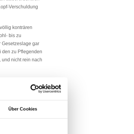
-Kopf-Verschuldung
öllig konträren
hl- bis zu
er Gesetzeslage gar
bei den zu Pflegenden
, und nicht rein nach
arauf verwiesen, dass
024 einen
ser Wert übersteigt
ches. Hinzu kommen
Über Cookies
en oder Kulturgüter.
rgenländischen
ie Absicherung