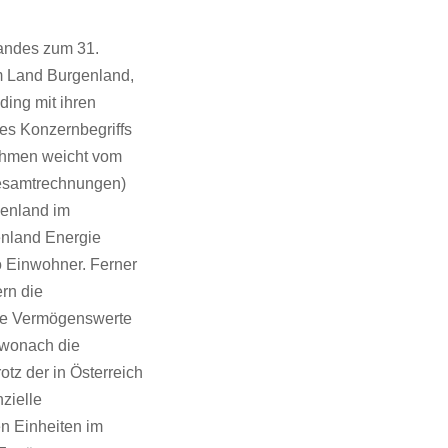
andes zum 31.
m Land Burgenland,
ing mit ihren
s Konzernbegriffs
nehmen weicht vom
Gesamtrechnungen)
genland im
enland Energie
o Einwohner. Ferner
rn die
 die Vermögenswerte
 wonach die
tz der in Österreich
zielle
n Einheiten im