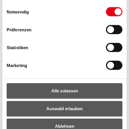
gesammelt haben.
Gebäuden und den Umstieg auf E-Mobilität, wo
Einwilligungsauswahl
Notwendig
immer das möglich ist. Auch dieses Ziel wird
laufend mit einem Monitoring überwacht.
Präferenzen
Nachhaltige Beschaffung:
Im Gesetz wird
festgeschrieben, dass die gesamte Beschaffung
Statistiken
in der Landesverwaltung nachhaltigen Kriterien
unterliegt. Davon profitiert besonders die
regionale Wirtschaft.
Marketing
Mit dem Gesetz verpflichtet sich das Burgenland
auch zu einer aktiven Klimapolitik im Bund und auf
Alle zulassen
EU-Ebene. Dazu gehören ein entschiedenes
Auftreten gegen eine Aufweichung von Klimazielen
und für die konsequente Umsetzung des Nationalen
Auswahl erlauben
Energie- und Klimaplans (NEKP).
Klimaschutzmaßnahmen im Inland müssen Vorrang
Ablehnen