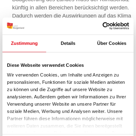
künftig in allen Bereichen berücksichtigt werden.
Dadurch werden die Auswirkungen auf das Klima
transparent.
Klimacheck für Gesetze und Verordnungen:
Zustimmung
Details
Über Cookies
Gesetze und Verordnungen müssen vor dem
Beschluss künftig auf ihre Klimaauswirkungen
evaluiert werden.
Diese Webseite verwendet Cookies
Klimacheck für Bauvorhaben:
Auch größere
Wir verwenden Cookies, um Inhalte und Anzeigen zu
Bauvorhaben des Landes und seiner
personalisieren, Funktionen für soziale Medien anbieten
Beteiligungen werden ab sofort auf ihre
zu können und die Zugriffe auf unsere Website zu
analysieren. Außerdem geben wir Informationen zu Ihrer
Klimaauswirkungen überprüft.
Verwendung unserer Website an unsere Partner für
Klimaneutrale Verwaltung:
Die
soziale Medien, Werbung und Analysen weiter. Unsere
Landesverwaltung wird bereits 2030 klimaneutral
Partner führen diese Informationen möglicherweise mit
arbeiten. Das bedeutet unter anderem den
weiteren Daten zusammen, die Sie ihnen bereitgestellt
haben oder die sie im Rahmen Ihrer Nutzung der Dienste
Ausstieg aus Öl und Gas bei der Beheizung von