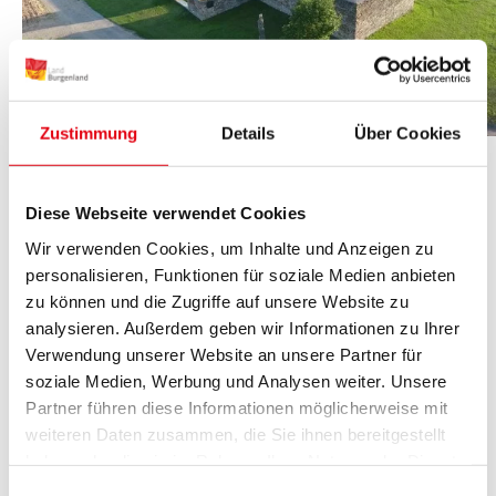
Zustimmung
Details
Über Cookies
© K.B.K. - Kultur.Bildung.Kunst
Geschriebensteinstraße
Diese Webseite verwendet Cookies
7471 Rechnitz
Wir verwenden Cookies, um Inhalte und Anzeigen zu
Tel: +43 (0)3352-33940
personalisieren, Funktionen für soziale Medien anbieten
E-Mail:
mailto:info@refugius.at
zu können und die Zugriffe auf unsere Website zu
www.kreuzstadl.net
analysieren. Außerdem geben wir Informationen zu Ihrer
Verwendung unserer Website an unsere Partner für
soziale Medien, Werbung und Analysen weiter. Unsere
In Rechnitz ereignete sich in der Nacht vom 24. auf
Partner führen diese Informationen möglicherweise mit
den 25. März 1945 ein beispielloses
weiteren Daten zusammen, die Sie ihnen bereitgestellt
Kriegsverbrechen, dem ca. 200 ungarisch-jüdische
haben oder die sie im Rahmen Ihrer Nutzung der Dienste
gesammelt haben.
Zwangsarbeiter zum Opfer fielen. Tatort des