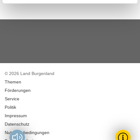
Zurück zur Suche
© 2026 Land Burgenland
Themen
Förderungen
Service
Politik
Impressum
Datenschutz
Nutzungsbedingungen
Vorlesen?
Toggle T
Wie k