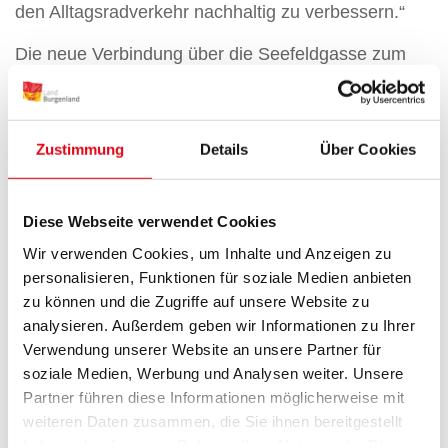
den Alltagsradverkehr nachhaltig zu verbessern.“
Die neue Verbindung über die Seefeldgasse zum
neuen Kindergarten und zum Bahnhof bzw. die
Seefeldgasse weiter Richtung Jois ist eine attraktive
Alternative zur stark befahrenen Eisenstädter
Zustimmung
Details
Über Cookies
Straße. „Mit diesem Geh- und Radweg schaffen wir
eine Verbindung für alle, die täglich zu Fuß oder mit
dem Fahrrad unterwegs sind. Fahrzeuge dürfen den
Diese Webseite verwendet Cookies
Weg nicht befahren. Davon profitieren sowohl die
Wir verwenden Cookies, um Inhalte und Anzeigen zu
Bürgerinnen und Bürger als auch die Gäste in der
personalisieren, Funktionen für soziale Medien anbieten
Region“, erläutert Bürgermeisterin Elisabeth Böhm.
zu können und die Zugriffe auf unsere Website zu
analysieren. Außerdem geben wir Informationen zu Ihrer
Die neue Verbindung wurde als gemeinsamer Geh-
Verwendung unserer Website an unsere Partner für
und Radweg mit einer Asphaltbreite von 2,5 Metern
soziale Medien, Werbung und Analysen weiter. Unsere
errichtet. Die Gesamtinvestition beträgt rund 86.000
Partner führen diese Informationen möglicherweise mit
Euro inklusive Planung. Für die Finanzierung
weiteren Daten zusammen, die Sie ihnen bereitgestellt
haben oder die sie im Rahmen Ihrer Nutzung der Dienste
werden Fördermittel des Landes Burgenland sowie