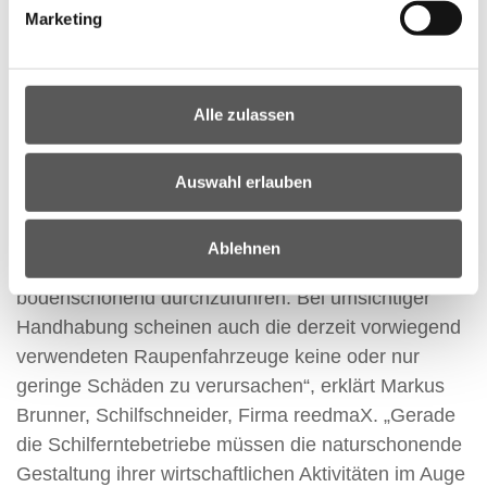
Nachhaltigkeit der Schilfernte sicherzustellen. Als
Marketing
verantwortungsvolle Grundbesitzer sind wir natürlich
daran interessiert, sowohl die wirtschaftliche
Ressource als auch den Lebensraum Schilf
Alle zulassen
dauerhaft zu erhalten.“
„Für eine schonende Bewirtschaftung ist es
Auswahl erlauben
entscheidend, die Ernteflächen nicht wiederholt zu
befahren, Fahrgeschwindigkeit und Rhythmus
Ablehnen
gleichmäßig zu halten und Wendemanöver
bodenschonend durchzuführen. Bei umsichtiger
Handhabung scheinen auch die derzeit vorwiegend
verwendeten Raupenfahrzeuge keine oder nur
geringe Schäden zu verursachen“, erklärt Markus
Brunner, Schilfschneider, Firma reedmaX. „Gerade
die Schilferntebetriebe müssen die naturschonende
Gestaltung ihrer wirtschaftlichen Aktivitäten im Auge