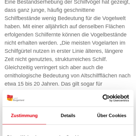
Eine Bestandserhebung der Schilfvögel hat gezeigt,
dass ganz junge, häufig geschnittene
Schilfbestände wenig Bedeutung für die Vogelwelt
haben. Mit einer alljährlich auf denselben Flächen
erfolgenden Schilfernte können die Vogelbestände
nicht erhalten werden. „Die meisten Vogelarten im
Schilfgürtel nutzen in erster Linie älteres, längere
Zeit nicht genutztes, strukturreiches Schilf.
Gleichzeitig verringert sich aber auch die
ornithologische Bedeutung von Altschilfflächen nach
etwa 15 bis 20 Jahren. Das gilt sogar für
spezialisierte Altschilf-Arten, wie den Rohrschwirl,
den Mariskensänger und das Kleine Sumpfhuhn“,
erklärt Michael Dvorak, Naturschutz-Experte von
Zustimmung
Details
Über Cookies
Birdlife Österreich. „Eine periodische Verjüngung
des Schilfgürtels hätte für den Vogelschutz sehr
positive Folgen. Dazu wären gut überlegte Eingriffe