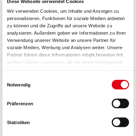
Diese Webseite verwendet Cookies
in entsprechenden Zeitabständen und in der
Wir verwenden Cookies, um Inhalte und Anzeigen zu
richtigen Dosierung nötig.“
personalisieren, Funktionen für soziale Medien anbieten
zu können und die Zugriffe auf unsere Website zu
Matthias Grün, Geschäftsführer der Esterhazy
analysieren. Außerdem geben wir Informationen zu Ihrer
Betriebe GmbH: „Die Schilfernte ist insgesamt
Verwendung unserer Website an unsere Partner für
rückläufig und konzentriert sich derzeit auf die
soziale Medien, Werbung und Analysen weiter. Unsere
landseitigen Teile des Schilfgürtels. Dennoch ist es
Partner führen diese Informationen möglicherweise mit
wichtig, dass die Ernte in den bewirtschafteten
weiteren Daten zusammen, die Sie ihnen bereitgestellt
Gebieten in einer naturschonenden Form abläuft.
haben oder die sie im Rahmen Ihrer Nutzung der Dienste
Anders als zuletzt angenommen, hängt die Gefahr
gesammelt haben.
Einwilligungsauswahl
einer Schädigung von Schilfbeständen nicht so sehr
Notwendig
von der Verwendung bestimmter Maschinen,
sondern mehr von der Art ab, wie diese Maschinen
Präferenzen
eingesetzt werden. Im Projekt wurden die Best
practice-Erfahrungen erfahrener Schilfschneider gut
Statistiken
dokumentiert. Gelöst werden muss die Frage der
Vorbereitung der Ernteflächen, um die