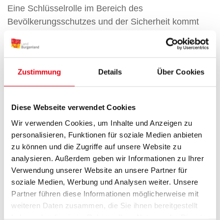
Eine Schlüsselrolle im Bereich des
Bevölkerungsschutzes und der Sicherheit kommt
der Landessicherheitszentrale (LSZ) zu. Bis Ende
August dieses Jahres sind dort bereits 199.438
Anrufe eingegangen – eine Zahl, die die enorme
Zustimmung
Details
Über Cookies
Bedeutung und Arbeitsbelastung der Einrichtung
verdeutlicht. „Die LSZ ist das Herzstück unserer
Sicherheitsarchitektur und gewährleistet, dass im
Diese Webseite verwendet Cookies
Ernstfall rasch und koordiniert reagiert werden
Wir verwenden Cookies, um Inhalte und Anzeigen zu
kann“, erklärte Dorner.
personalisieren, Funktionen für soziale Medien anbieten
Rekordinvestitionen in Sicherheit
zu können und die Zugriffe auf unsere Website zu
analysieren. Außerdem geben wir Informationen zu Ihrer
Dass dem Land Burgenland die Sicherheit seiner
Verwendung unserer Website an unsere Partner für
soziale Medien, Werbung und Analysen weiter. Unsere
Bevölkerung ein zentrales Anliegen ist, zeigt sich
Partner führen diese Informationen möglicherweise mit
auch in den Investitionen. Im Jahr 2025 werden
weiteren Daten zusammen, die Sie ihnen bereitgestellt
mehr als 35 Millionen Euro an Landesmitteln in die
haben oder die sie im Rahmen Ihrer Nutzung der Dienste