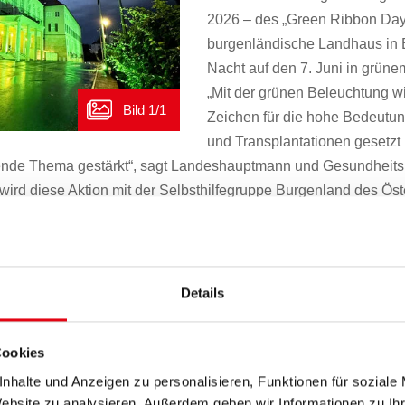
2026 – des „Green Ribbon Day
burgenländische Landhaus in E
Nacht auf den 7. Juni in grünem
„Mit der grünen Beleuchtung wi
Zeichen für die hohe Bedeut
und Transplantationen gesetzt
tende Thema gestärkt“, sagt Landeshauptmann und Gesundheits
wird diese Aktion mit der Selbsthilfegruppe Burgenland des Öst
d Lungentransplantierten. Die Aktion findet in diesem Jahr zum
Verband der Herz- und Lungentransplantierten existiert seit 19
der. Neben dem Verband gibt es in den Bundesländern Selbsthil
Details
25 Personen. „Der Verband der Herz- und Lungentransplantiert
ind wichtige Ergänzungen zum institutionalisierten Gesundheits
hörigen Austausch, Information und Unterstützung. Außerdem si
Cookies
bildung zu diesem sensiblen Thema und für die Vernetzung mit I
nhalte und Anzeigen zu personalisieren, Funktionen für soziale
Daher unterstützen wir seitens des Landes gerne“, so Lande
Website zu analysieren. Außerdem geben wir Informationen zu I