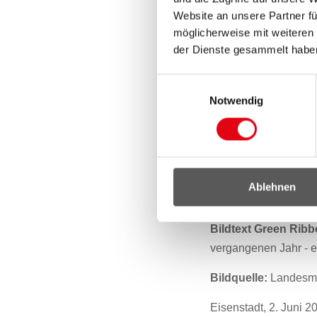
Peter Doskozil.
Website an unsere Partner fü
möglicherweise mit weiteren
Bei den Treffen und 
der Dienste gesammelt habe
Lungentransplantiert
und deren Angehörige
Einwilligungsauswahl
Notwendig
Öffentlichkeits- und 
Expertinnen und Exp
Für weitere Informa
auf den folgenden 
Ablehnen
Zum Herunterladen 
Bildtext Green Rib
vergangenen Jahr - e
Bildquelle:
Landesme
Eisenstadt, 2. Juni 