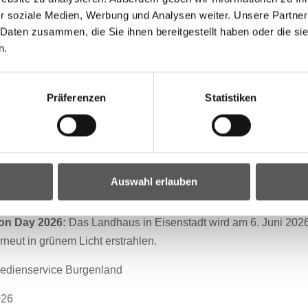
r soziale Medien, Werbung und Analysen weiter. Unsere Partner
 Daten zusammen, die Sie ihnen bereitgestellt haben oder die s
Stammtischen der Selbsthilfegruppen wie jenen der Herz- und
n.
en, die einmal im Monat im Bezirk Oberpullendorf stattfinden, 
 Gespräche in lockerer Atmosphäre führen. Zusätzlich wird mit 
Präferenzen
Statistiken
Aufklärungsarbeit geleistet, und zusätzlich stehen den Mitgliede
erten zur Verfügung.
tionen zur Selbsthilfegruppe der Herz- und Lungentransplant
Link:
www.hlutx.at
Auswahl erlauben
des Fotos klicken Sie auf den folgenden Link:
Green Ri
bon Day 2026:
Das Landhaus in Eisenstadt wird am 6. Juni 2026 
rneut in grünem Licht erstrahlen.
dienservice Burgenland
2026