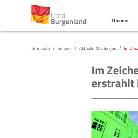
Themen
Zum Menü
Zum Inhalt
Zur Suche
Startseite
Service
Aktuelle Meldungen
Im Zeic
Im Zeich
erstrahlt