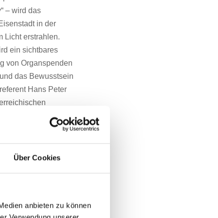
“ – wird das
isenstadt in der
 Licht erstrahlen.
rd ein sichtbares
ung von Organspenden
 und das Bewusstsein
referent Hans Peter
erreichischen
 zweiten Mal statt.
87 und hat bundesweit
fegruppen, wie im
Über Cookies
en und die
system. Sie bieten
nd sie unerlässlich
nstitutionen des
 Medien anbieten zu können
shauptmann Hans
hrer Verwendung unserer