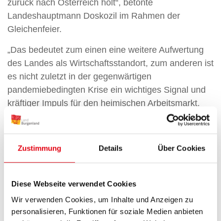
zurück nach Österreich holt“, betonte
Landeshauptmann Doskozil im Rahmen der
Gleichenfeier.
„Das bedeutet zum einen eine weitere Aufwertung
des Landes als Wirtschaftsstandort, zum anderen ist
es nicht zuletzt in der gegenwärtigen
pandemiebedingten Krise ein wichtiges Signal und
kräftiger Impuls für den heimischen Arbeitsmarkt.
Mit mehr als 300 Mitarbeitern, die hier im
Endausbau des Zentrallagers Beschäftigung finden
werden, ist XXXLutz einer der größten Arbeitgeber
Zustimmung
Details
Über Cookies
im Nordburgenland. Besonders erfreulich ist, dass
hier in Zurndorf rund 10% der Beschäftigten eine
Lehre im Logistik- oder Verwaltungsbereich
Diese Webseite verwendet Cookies
absolvieren können“, erklärte Landeshauptmann
Wir verwenden Cookies, um Inhalte und Anzeigen zu
Doskozil. Auch der Naturschutz finde beim Bau
personalisieren, Funktionen für soziale Medien anbieten