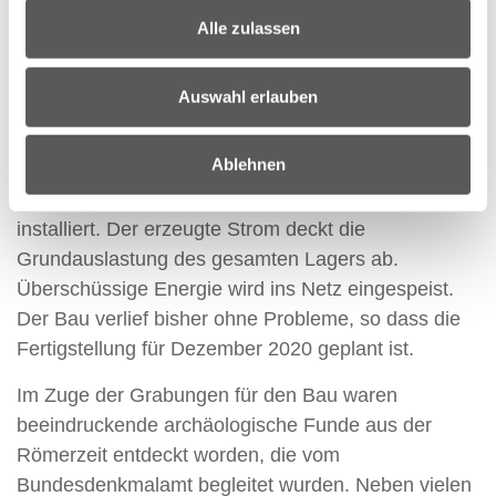
Österreich sicher. Die Corona Zeit hat uns gezeigt,
Alle zulassen
dass eine autarke Versorgung im Land nur von
Vorteil sein kann.“
Auswahl erlauben
Dem Projekt liegt ein umfassendes
Nachhaltigkeitskonzept zugrunde. Auf dem Dach
Ablehnen
des Lagers wird eine 3.000 m2 große Photovoltaik
Anlage mit einem Stromanschlusswert von 411 kWp
installiert. Der erzeugte Strom deckt die
Grundauslastung des gesamten Lagers ab.
Überschüssige Energie wird ins Netz eingespeist.
Der Bau verlief bisher ohne Probleme, so dass die
Fertigstellung für Dezember 2020 geplant ist.
Im Zuge der Grabungen für den Bau waren
beeindruckende archäologische Funde aus der
Römerzeit entdeckt worden, die vom
Bundesdenkmalamt begleitet wurden. Neben vielen