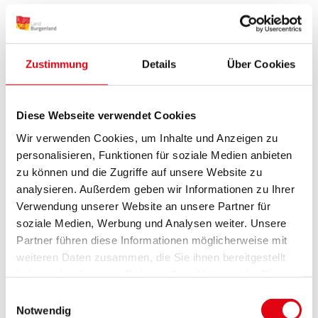
Schwellen und Schienen.
In Katzelsdorf und Neudörfl wird derzeit intensiv
an den neuen Unterführungen sowie an den
Zustimmung
Details
Über Cookies
Bahnhöfen gearbeitet.
In Bad Sauerbrunn konnte bereits die
Diese Webseite verwendet Cookies
Hangsicherung mittels Bohrpfahlwand
Wir verwenden Cookies, um Inhalte und Anzeigen zu
abgeschlossen werden. Die Vorschotterung ist
personalisieren, Funktionen für soziale Medien anbieten
ebenfalls fertiggestellt, und diese Woche startet
zu können und die Zugriffe auf unsere Website zu
die erste Phase der Gleisverlegungsarbeiten. Die
analysieren. Außerdem geben wir Informationen zu Ihrer
neue Bahnsteigkante ist bereits sichtbar. Ein
Verwendung unserer Website an unsere Partner für
wichtiger Meilenstein wird die Wiedereröffnung
soziale Medien, Werbung und Analysen weiter. Unsere
Partner führen diese Informationen möglicherweise mit
des Viadukts spätestens am 15. September sein,
weiteren Daten zusammen, die Sie ihnen bereitgestellt
die Eisenbahnkreuzung Reichelgasse bleibt noch
haben oder die sie im Rahmen Ihrer Nutzung der Dienste
bis 15. Juli gesperrt.
gesammelt haben.
Einwilligungsauswahl
In Wiesen-Sigleß laufen aktuell Arbeiten an der
Notwendig