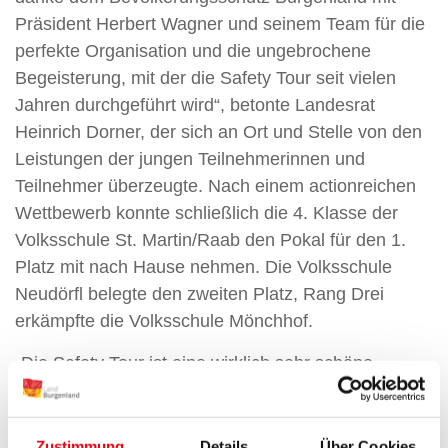
Präsident Herbert Wagner und seinem Team für die
perfekte Organisation und die ungebrochene
Begeisterung, mit der die Safety Tour seit vielen
Jahren durchgeführt wird“, betonte Landesrat
Heinrich Dorner, der sich an Ort und Stelle von den
Leistungen der jungen Teilnehmerinnen und
Teilnehmer überzeugte. Nach einem actionreichen
Wettbewerb konnte schließlich die 4. Klasse der
Volksschule St. Martin/Raab den Pokal für den 1.
Platz mit nach Hause nehmen. Die Volksschule
Neudörfl belegte den zweiten Platz, Rang Drei
erkämpfte die Volksschule Mönchhof.
„Die Safety Tour ist eine wirklich sehr schöne
Sache, weil die Kinder spielerisch lernen, wie sie
sich auf die Sicherheitsthemen im Leben
vorbereiten können, weil sie lernen, wie sie Hilfe für
Zustimmung
Details
Über Cookies