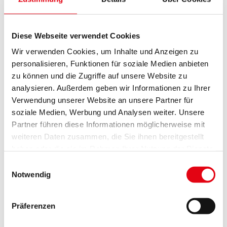
Andere organisieren können und weil sie so eine
sicherere Zukunft haben können“, hob
Diese Webseite verwendet Cookies
Bevölkerungsschutz Burgenland-Präsident Herbert
Wir verwenden Cookies, um Inhalte und Anzeigen zu
Wagner hervor und ergänzte: „Wir hatten heuer
personalisieren, Funktionen für soziale Medien anbieten
sechs Vorbewerbe mit 76 Klassen und 1.300
zu können und die Zugriffe auf unsere Website zu
Schülerinnen und Schülern. Heute beim
analysieren. Außerdem geben wir Informationen zu Ihrer
Landesfinale haben wir 14 Klassen mit 251
Verwendung unserer Website an unsere Partner für
Schülerinnen und Schülern. Das sind beides neue
soziale Medien, Werbung und Analysen weiter. Unsere
Teilnahmerekorde.“
Partner führen diese Informationen möglicherweise mit
weiteren Daten zusammen, die Sie ihnen bereitgestellt
Die Safety Tour wird im Burgenland seit 26 Jahren
haben oder die sie im Rahmen Ihrer Nutzung der Dienste
durchgeführt. Seit dem Jahr 2002 können auch
gesammelt haben.
Einwilligungsauswahl
Klassen aus dem Ausland mitmachen. Den
Notwendig
Gästebewerb gewann heuer die 4. Klasse der
Volksschule aus Landorhegyi in Ungarn. Viele
Präferenzen
Schulen halten der Safety Tour schon lange die
Treue. Deshalb erhielten auch schon mehrere