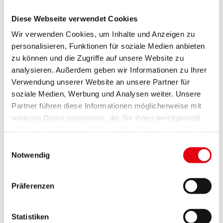
11. Mai - Bezirkshauptmannschaft Güssing 13:00 -
Diese Webseite verwendet Cookies
15:30 Uhr
Wir verwenden Cookies, um Inhalte und Anzeigen zu
19. Mai - Bezirkshauptmannschaft Oberwart - 8:30 -
personalisieren, Funktionen für soziale Medien anbieten
11:00 Uhr
zu können und die Zugriffe auf unsere Website zu
19. Mai - Bezirkshauptmannschaft Mattersburg -
analysieren. Außerdem geben wir Informationen zu Ihrer
13:00 - 15:30 Uhr
Verwendung unserer Website an unsere Partner für
3. Juni - Bezirkshauptmannschaft Jennersdorf 8:30 -
soziale Medien, Werbung und Analysen weiter. Unsere
11:00 Uhr
Partner führen diese Informationen möglicherweise mit
weiteren Daten zusammen, die Sie ihnen bereitgestellt
11. Juni - Bezirkshauptmannschaft Mattersburg 8:30
haben oder die sie im Rahmen Ihrer Nutzung der Dienste
- 11:00 Uhr
gesammelt haben.
Einwilligungsauswahl
Um einen reibungslosen Ablauf gewährleisten zu
Notwendig
können, ist eine vorherige Terminvereinbarung unter
057-600/2453
oder
post.pensionisten(at)bgld.gv.at
Präferenzen
erforderlich.
Mit der Schaffung der Pensionistenombudsstelle
Statistiken