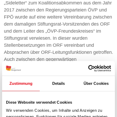
„Sideletter“ zum Koalitionsabkommen aus dem Jahr
2017 zwischen den Regierungsparteien ÖVP und
FPÖ wurde auf eine weitere Vereinbarung zwischen
dem damaligen Stiftungsrat-Vorsitzenden des ORF
und dem Leiter des „ÖVP-Freundeskreises“ im
Stiftungsrat verwiesen. In dieser wurden
Stellenbesetzungen im ORF vereinbart und
Absprachen über ORF-Leitungsfunktionen getroffen.
Auch zwischen den gegenwärtigen
Regierungsparteien ÖVP und Grüne wurde in einem
„Sideletter“ zum Koalitionsvertrag eine Vereinbarung
hinsichtlich des ORF-Stiftungsrates und seines
Zustimmung
Details
Über Cookies
damals noch zu wählenden Vorsitzenden getroffen.
Eine derartige politische Aufteilung des ORF ist
Diese Webseite verwendet Cookies
nicht neu: nachdem 1963 eine Zusatzvereinbarung
Wir verwenden Cookies, um Inhalte und Anzeigen zu
zum Koalitionsabkommen der Regierung publik
personalisieren, Funktionen für soziale Medien anbieten