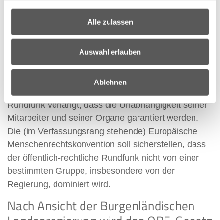
kein Lippenbekenntnis sein. Deshalb ist es mir den
Versuch wert, den Verfassungsgerichtshof als
Alle zulassen
obersten Hüter der Verfassung die geltende
Gesetzeslage überprüfen zu lassen“, so
Auswahl erlauben
Landeshauptmann Doskozil.
Der öffentlich-rechtliche Rundfunk in Österreich wird
Ablehnen
durch zwei Verfassungsgesetze reguliert: Das BVG-
Rundfunk verlangt, dass die Unabhängigkeit seiner
Mitarbeiter und seiner Organe garantiert werden.
Die (im Verfassungsrang stehende) Europäische
Menschenrechtskonvention soll sicherstellen, dass
der öffentlich-rechtliche Rundfunk nicht von einer
bestimmten Gruppe, insbesondere von der
Regierung, dominiert wird.
Nach Ansicht der Burgenländischen