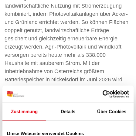
landwirtschaftliche Nutzung mit Stromerzeugung
kombiniert, indem Photovoltaikanlagen über Acker-
und Grünland errichtet werden. So können Flächen
doppelt genutzt, landwirtschaftliche Erträge
gesichert und gleichzeitig erneuerbare Energie
erzeugt werden. Agri-Photovoltaik und Windkraft
versorgen bereits heute mehr als 338.000
Haushalte mit sauberem Strom. Mit der
Inbetriebnahme von Österreichs größtem
Batteriespeicher in Nickelsdorf im Juni 2026 wird
das System um zusätzliche Speicher- und
Flexibilitätskapazitäten erweitert. Mit 336,4
Megawatt-Peak (MWp) Agri-Photovoltaik und 246
Zustimmung
Details
Über Cookies
Megawattstunden (MWh) Speicherkapazität über
alle Projekte hinweg entsteht so eine stabile
Stromversorgung aus erneuerbaren Quellen.
Diese Webseite verwendet Cookies