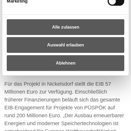
daran an und sollen dafür sorgen, dass solche
Marketing
Investitionen künftig schneller, einfacher und
wirtschaftlich sinnvoll umgesetzt werden können.
Mein Dank gilt PÜSPÖK, der Europäischen
Alle zulassen
Investitionsbank, der Erste Bank und allen
Beteiligten, die mit diesem Projekt eindrucksvoll
Auswahl erlauben
zeigen, wie Energiewende, Innovation und
Wettbewerbsfähigkeit erfolgreich
Ablehnen
zusammenspielen“, so Energie-Staatssekretärin
Elisabeth Zehetner.
Für das Projekt in Nickelsdorf stellt die EIB 57
Millionen Euro zur Verfügung. Einschließlich
früherer Finanzierungen beläuft sich das gesamte
EIB-Engagement für Projekte von PÜSPÖK auf
rund 200 Millionen Euro. „Der Ausbau erneuerbarer
Energien und moderner Speichertechnologien ist