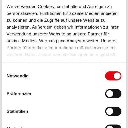
„Mit Projekten wie diesem treten wir in die nächste
Wir verwenden Cookies, um Inhalte und Anzeigen zu
Phase der Energiewende ein. Es geht nicht mehr
personalisieren, Funktionen für soziale Medien anbieten
nur darum, mehr erneuerbare Energie zu erzeugen,
zu können und die Zugriffe auf unsere Website zu
analysieren. Außerdem geben wir Informationen zu Ihrer
sondern sie auch intelligent in unser Stromsystem
Verwendung unserer Website an unsere Partner für
zu integrieren. Speicher spielen dabei eine
soziale Medien, Werbung und Analysen weiter. Unsere
Schlüsselrolle. Sie erhöhen die
Partner führen diese Informationen möglicherweise mit
Versorgungssicherheit, entlasten die Netze und
weiteren Daten zusammen, die Sie ihnen bereitgestellt
helfen dabei, günstigen heimischen Strom genau
haben oder die sie im Rahmen Ihrer Nutzung der Dienste
dann verfügbar zu machen, wenn er gebraucht wird.
gesammelt haben.
Einwilligungsauswahl
Als Bundesregierung setzen wir alles daran, dass
Notwendig
die Rahmenbedingungen für solche Projekte
passen. Mit dem Elektrizitätswirtschaftsgesetz
Präferenzen
haben wir bereits einen wesentlichen Baustein
gesetzt. Das Erneuerbaren-Ausbau-
Statistiken
Beschleunigungsgesetz und die Weiterentwicklung
des Erneuerbaren-Ausbau-Gesetzes schließen