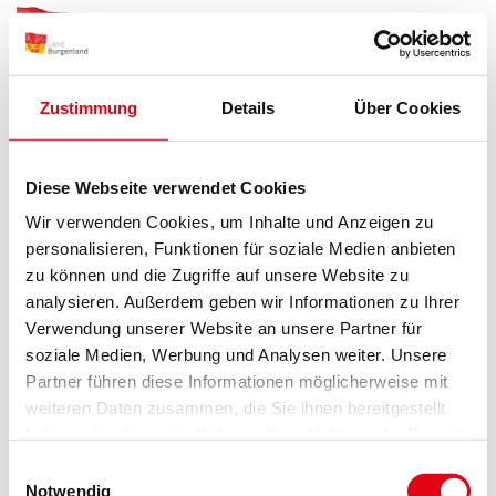
Zum Menü
Zum Inhalt
Zur Suche
Zustimmung
Details
Über Cookies
Startseite
Service
Aktuelle Meldungen
Aktuelle Meldungen
Diese Webseite verwendet Cookies
Wir verwenden Cookies, um Inhalte und Anzeigen zu
personalisieren, Funktionen für soziale Medien anbieten
zu können und die Zugriffe auf unsere Website zu
analysieren. Außerdem geben wir Informationen zu Ihrer
…
1
207
208
209
Verwendung unserer Website an unsere Partner für
soziale Medien, Werbung und Analysen weiter. Unsere
Partner führen diese Informationen möglicherweise mit
weiteren Daten zusammen, die Sie ihnen bereitgestellt
News Übersicht
haben oder die sie im Rahmen Ihrer Nutzung der Dienste
gesammelt haben.
Einwilligungsauswahl
Notwendig