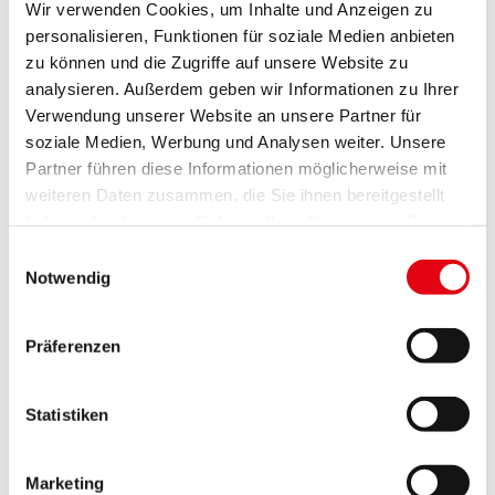
66/1; Eisenstädter Straße 73
Wir verwenden Cookies, um Inhalte und Anzeigen zu
personalisieren, Funktionen für soziale Medien anbieten
Kundmachung herunterladen
zu können und die Zugriffe auf unsere Website zu
analysieren. Außerdem geben wir Informationen zu Ihrer
Verwendung unserer Website an unsere Partner für
soziale Medien, Werbung und Analysen weiter. Unsere
Partner führen diese Informationen möglicherweise mit
Kundmachung: ND-BA-107-
weiteren Daten zusammen, die Sie ihnen bereitgestellt
2057/3-5
haben oder die sie im Rahmen Ihrer Nutzung der Dienste
gesammelt haben.
Einwilligungsauswahl
Betreff:
Neuerrichtung einer Betriebsanlage –
Notwendig
Antrag auf Generalgenehmigung
Antragsteller:
Kozic Ilija
, Feldgasse 24, 7111
Präferenzen
Parndorf
Anlage:
Halle / Bürogebäude
Statistiken
Standort:
KG Parndorf, GstNr.: 2383/46;
Industriezentrum-Kälberweide 9
Marketing