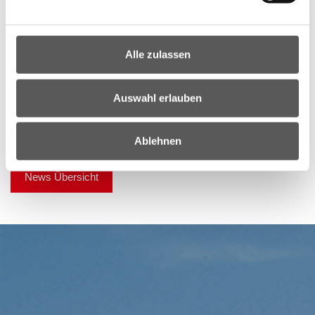
Kundmachung herunterladen
Alle zulassen
Auswahl erlauben
…
7
1
6
8
9
Ablehnen
News Übersicht