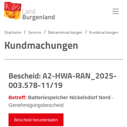
Zum Menü
Zum Inhalt
Zur Suche
Startseite
Service
Bekanntmachungen
Kundmachungen
Kundmachungen
Bescheid: A2-HWA-RAN_2025-
003.578-11/19
Betreff:
Batteriespeicher Nickelsdorf Nord
-
Genehmigungsbescheid
Bescheid herunterladen