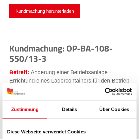
Kundmachung herunterladen
Kundmachung: OP-BA-108-
550/13-3
Betreff:
Änderung einer Betriebsanlage -
Errichtung eines Lagercontainers für den Betrieb
eines Leergutautomaten der bestehenden
Penny Betriebsstätte
Anlageninhaber:
Penny GmbH
, IZ-NÖ-Süd,
Zustimmung
Details
Über Cookies
Straße 3, Objekt 16, 2355 Wiener Neudorf
Anlage:
Einkaufsmarkt
Standort:
KG Oberpullendorf, GstNr.: 61/2,
Diese Webseite verwendet Cookies