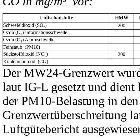
CO in mg/m³ vor:
Luftschadstoffe
HMW
Schwefeldioxid (SO
)
200
2
Ozon (O
) Informationsschwelle
3
Ozon (O
) Alarmschwelle
3
Feinstaub (PM10)
Stickstoffdioxid (NO
)
200
2
Kohlenmonoxid (CO)
Der MW24-Grenzwert wurde
laut IG-L gesetzt und dient
der PM10-Belastung in den
Grenzwertüberschreitung la
Luftgütebericht ausgewiese