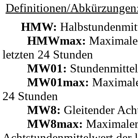
Definitionen/Abkürzungen
HMW:
Halbstundenmit
HMWmax:
Maximaler
letzten 24 Stunden
MW01:
Stundenmittel
MW01max:
Maximaler
24 Stunden
MW8:
Gleitender Ach
MW8max:
Maximaler 
Achtstundenmittelwert der 