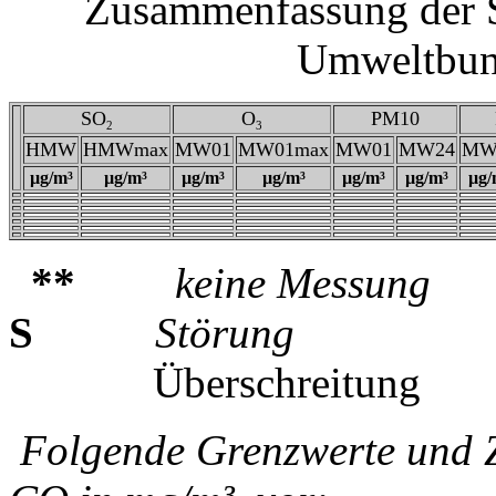
Zusammenfassung der S
Umweltbun
SO
O
PM10
2
3
HMW
HMWmax
MW01
MW01max
MW01
MW24
MW
µg/m³
µg/m³
µg/m³
µg/m³
µg/m³
µg/m³
µg/
**
keine Messung
S
Störung
Überschreitung
Folgende Grenzwerte und Z